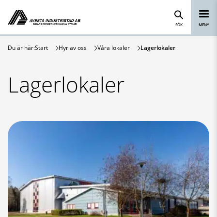
Avesta Industristad
Hoppa till innehåll
SÖK
MENY
Du är här:
Start
Hyr av oss
Våra lokaler
Lagerlokaler
Lagerlokaler