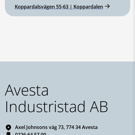
Koppardalsvägen 55-63 | Koppardalen
Sidfot
Avesta
Industristad AB
Axel Johnsons väg 73, 774 34 Avesta
0226-64 57 00