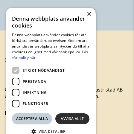
×
Denna webbplats använder
cookies
Denna webbplats använder cookies för att
förbättra användarupplevelsen. Genom att
använda vår webbplats samtycker du till alla
cookies i enlighet med vår cookiepolicy.
Läs
vår policy här.
STRIKT NÖDVÄNDIGT
PRESTANDA
Gamla Byn är moderbolag till Avesta Industristad AB
INRIKTNING
och hyr ut lägenheter och lokaler i Avesta.
FUNKTIONER
Besök gamlabyn.se
ACCEPTERA ALLA
AVVISA ALLT
VISA DETALJER