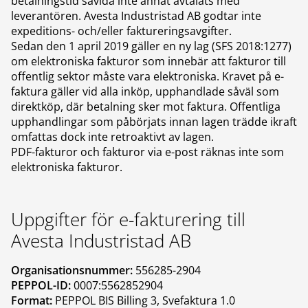
betalningstid såvida inte annat avtalats med
leverantören. Avesta Industristad AB godtar inte
expeditions- och/eller faktureringsavgifter.
Sedan den 1 april 2019 gäller en ny lag (SFS 2018:1277)
om elektroniska fakturor som innebär att fakturor till
offentlig sektor måste vara elektroniska. Kravet på e-
faktura gäller vid alla inköp, upphandlade såväl som
direktköp, där betalning sker mot faktura. Offentliga
upphandlingar som påbörjats innan lagen trädde ikraft
omfattas dock inte retroaktivt av lagen.
PDF-fakturor och fakturor via e-post räknas inte som
elektroniska fakturor.
Uppgifter för e-fakturering till
Avesta Industristad AB
Organisationsnummer:
556285-2904
PEPPOL-ID:
0007:5562852904
Format:
PEPPOL BIS Billing 3, Svefaktura 1.0