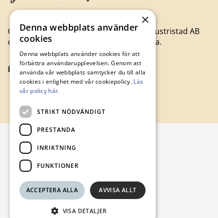
×
Denna webbplats använder
Gamla Byn är moderbolag till Avesta Industristad AB
cookies
och hyr ut lägenheter och lokaler i Avesta.
Denna webbplats använder cookies för att
förbättra användarupplevelsen. Genom att
Besök gamlabyn.se
använda vår webbplats samtycker du till alla
cookies i enlighet med vår cookiepolicy.
Läs
vår policy här.
STRIKT NÖDVÄNDIGT
PRESTANDA
INRIKTNING
FUNKTIONER
ACCEPTERA ALLA
AVVISA ALLT
VISA DETALJER