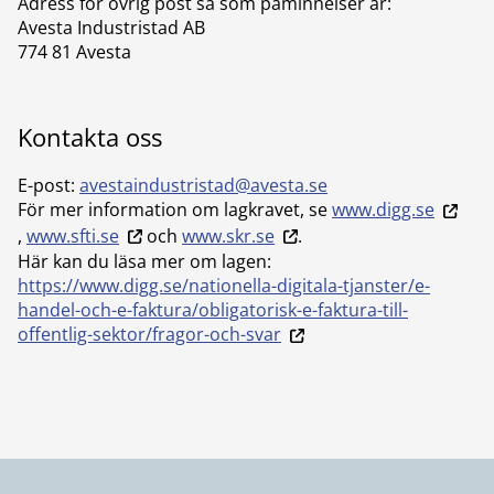
Adress för övrig post så som påminnelser är:
Avesta Industristad AB
774 81 Avesta
Kontakta oss
E-post:
avestaindustristad@avesta.se
För mer information om lagkravet, se
www.digg.se
,
www.sfti.se
och
www.skr.se
.
Här kan du läsa mer om lagen:
https://www.digg.se/nationella-digitala-tjanster/e-
handel-och-e-faktura/obligatorisk-e-faktura-till-
offentlig-sektor/fragor-och-svar
Sidfot