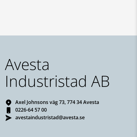
Sidfot
Avesta
Industristad AB
Axel Johnsons väg 73, 774 34 Avesta
0226-64 57 00
avestaindustristad@avesta.se