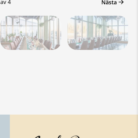
av
4
Nästa