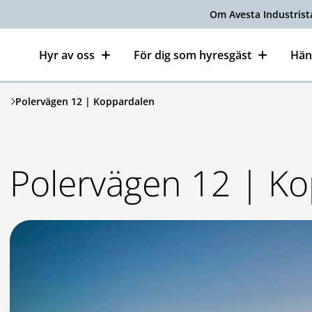
Om Avesta Industrist
Hyr av oss
För dig som hyresgäst
Hän
Polervägen 12 | Koppardalen
Polervägen 12 | K