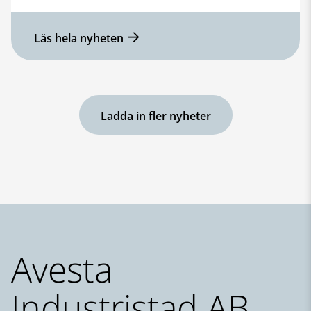
Läs hela nyheten
Ladda in fler nyheter
Sidfot
Avesta
Industristad AB