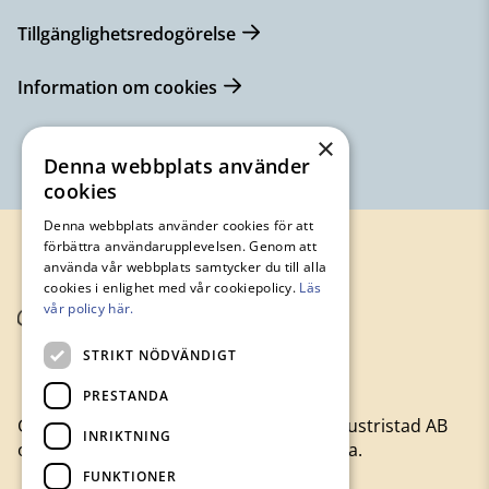
Tillgänglighetsredogörelse
Information om cookies
×
Denna webbplats använder
cookies
Denna webbplats använder cookies för att
förbättra användarupplevelsen. Genom att
använda vår webbplats samtycker du till alla
cookies i enlighet med vår cookiepolicy.
Läs
vår policy här.
STRIKT NÖDVÄNDIGT
PRESTANDA
Gamla Byn är moderbolag till Avesta Industristad AB
INRIKTNING
och hyr ut lägenheter och lokaler i Avesta.
FUNKTIONER