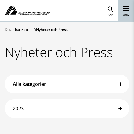
Avesta Industristad
Hoppa till innehåll
SÖK
MENY
Du är här:
Start
Nyheter och Press
Nyheter och Press