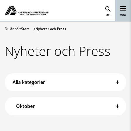
Avesta Industristad
Hoppa till innehåll
SÖK
MENY
Du är här:
Start
Nyheter och Press
Nyheter och Press