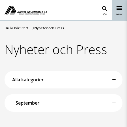
Avesta Industristad
Hoppa till innehåll
SÖK
MENY
Du är här:
Start
Nyheter och Press
Nyheter och Press