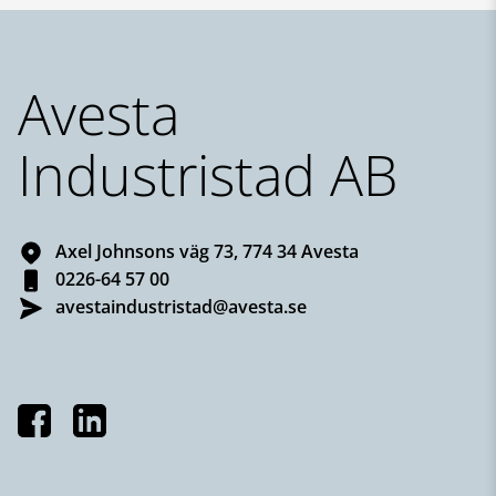
Sidfot
Avesta
Industristad AB
Axel Johnsons väg 73, 774 34 Avesta
0226-64 57 00
avestaindustristad@avesta.se