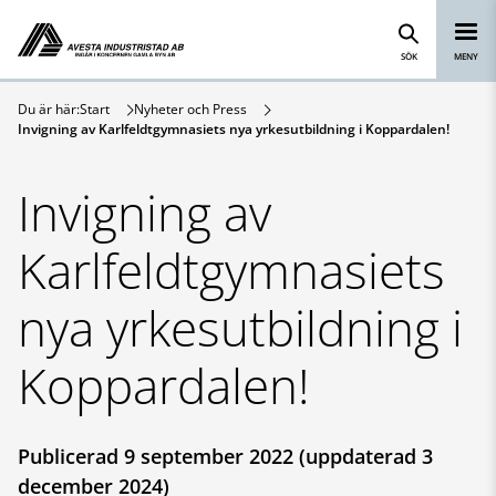
Avesta Industristad
Hoppa till innehåll
SÖK
MENY
Du är här:
Start
Nyheter och Press
Invigning av Karlfeldtgymnasiets nya yrkesutbildning i Koppardalen!
Invigning av
Karlfeldtgymnasiets
nya yrkesutbildning i
Koppardalen!
Publicerad 9 september 2022 (uppdaterad 3
december 2024)