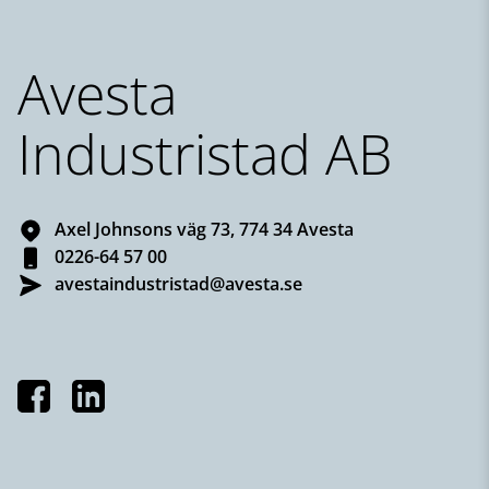
Sidfot
Avesta
Industristad AB
Axel Johnsons väg 73, 774 34 Avesta
0226-64 57 00
avestaindustristad@avesta.se