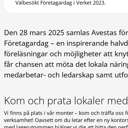
Välbesökt Företagardag i Verket 2023.
Den 28 mars 2025 samlas Avestas före
Företagardag – en inspirerande halvd
föreläsningar och möjligheter att kny
får chansen att möta det lokala näring
medarbetar- och ledarskap samt utfors
Kom och prata lokaler med
Vi finns på plats i vår monter – kom och träffa oss för 
verksamhet! Oavsett om du letar efter en ny kontorsp
med lagerutrymmen hjälper vi dig att hitta den perfe