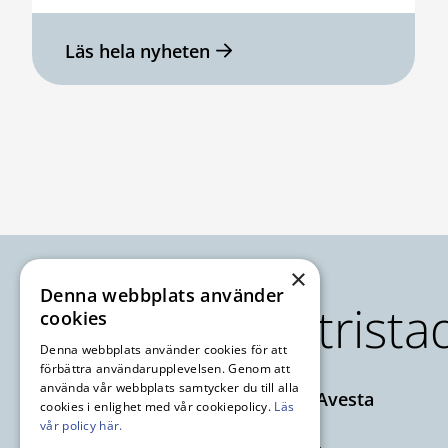
Läs hela nyheten
Sidfot
×
Denna webbplats använder
Avesta Industrista
cookies
Denna webbplats använder cookies för att
förbättra användarupplevelsen. Genom att
använda vår webbplats samtycker du till alla
Axel Johnsons väg 73, 774 34 Avesta
cookies i enlighet med vår cookiepolicy.
Läs
0226-64 57 00
vår policy här.