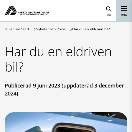
Avesta Industristad
Hoppa till innehåll
SÖK
MENY
Du är här:
Start
Nyheter och Press
Har du en eldriven bil?
Har du en eldriven
bil?
Publicerad 9 juni 2023 (uppdaterad 3 december
2024)