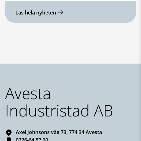
Läs hela nyheten
Sidfot
Avesta
Industristad AB
Axel Johnsons väg 73, 774 34 Avesta
0226-64 57 00