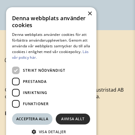
×
Denna webbplats använder
cookies
Denna webbplats använder cookies för att
förbättra användarupplevelsen. Genom att
använda vår webbplats samtycker du till alla
cookies i enlighet med vår cookiepolicy.
Läs
vår policy här.
STRIKT NÖDVÄNDIGT
PRESTANDA
Gamla Byn är moderbolag till Avesta Industristad AB
INRIKTNING
och hyr ut lägenheter och lokaler i Avesta.
FUNKTIONER
Besök gamlabyn.se
ACCEPTERA ALLA
AVVISA ALLT
VISA DETALJER