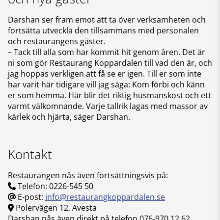
Darshan ser fram emot att ta över verksamheten och
fortsätta utveckla den tillsammans med personalen
och restaurangens gäster.
– Tack till alla som har kommit hit genom åren. Det är
ni som gör Restaurang Koppardalen till vad den är, och
jag hoppas verkligen att få se er igen. Till er som inte
har varit här tidigare vill jag säga: Kom förbi och känn
er som hemma. Här blir det riktig husmanskost och ett
varmt välkomnande. Varje tallrik lagas med massor av
kärlek och hjärta, säger Darshan.
Kontakt
Restaurangen nås även fortsättningsvis på:
Telefon: 0226-545 50
E-post:
info@restaurangkoppardalen.se
Polervägen 12, Avesta
Darshan nås även direkt på telefon 076-970 12 62.