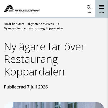
Avesta Industristad
Hoppa till innehåll
SÖK
MENY
Du är här:
Start
Nyheter och Press
Ny ägare tar över Restaurang Koppardalen
Ny ägare tar över
Restaurang
Koppardalen
Publicerad 7 juli 2026